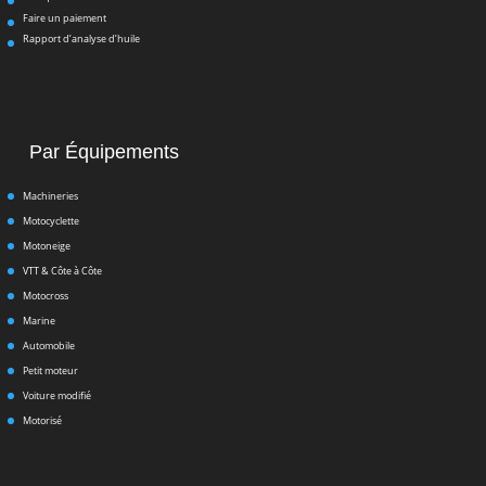
Faire un paiement
Rapport d’analyse d’huile
Par Équipements
Machineries
Motocyclette
Motoneige
VTT & Côte à Côte
Motocross
Marine
Automobile
Petit moteur
Voiture modifié
Motorisé