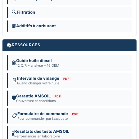
🔍
Filtration
⛽
Additifs à carburant
📚
RESSOURCES
Guide huile diesel
⛽
12 Q/R + analyse + 16 OEM
Intervalle de vidange
PDF
📄
Quand changer votre huile
Garantie AMSOIL
PDF
🛡️
Couverture et conditions
Formulaire de commande
PDF
📋
Pour commander par fax/poste
Résultats des tests AMSOIL
🧪
Performances en laboratoire