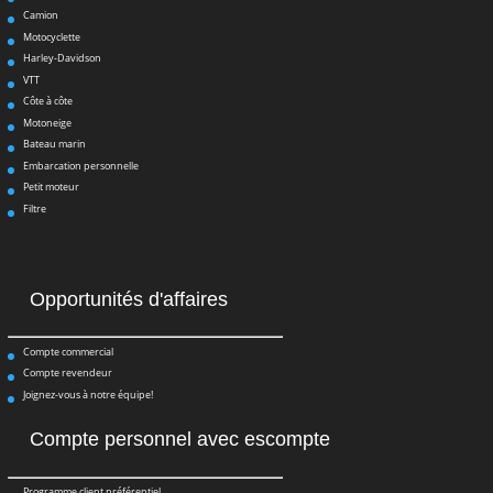
Camion
Motocyclette
Harley-Davidson
VTT
Côte à côte
Motoneige
Bateau marin
Embarcation personnelle
Petit moteur
Filtre
Opportunités d'affaires
Compte commercial
Compte revendeur
Joignez-vous à notre équipe!
Compte personnel avec escompte
Programme client préférentiel