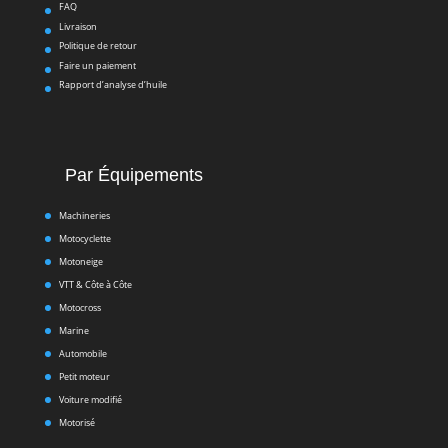
FAQ
Livraison
Politique de retour
Faire un paiement
Rapport d’analyse d’huile
Par Équipements
Machineries
Motocyclette
Motoneige
VTT & Côte à Côte
Motocross
Marine
Automobile
Petit moteur
Voiture modifié
Motorisé