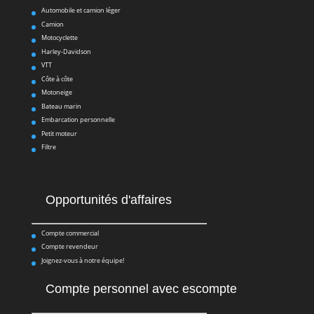
Automobile et camion léger
Camion
Motocyclette
Harley-Davidson
VTT
Côte à côte
Motoneige
Bateau marin
Embarcation personnelle
Petit moteur
Filtre
Opportunités d'affaires
Compte commercial
Compte revendeur
Joignez-vous à notre équipe!
Compte personnel avec escompte