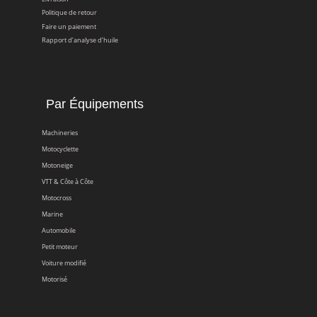
Politique de retour
Faire un paiement
Rapport d’analyse d’huile
Par Équipements
Machineries
Motocyclette
Motoneige
VTT & Côte à Côte
Motocross
Marine
Automobile
Petit moteur
Voiture modifié
Motorisé