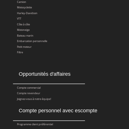
Camion
Motocyclette
Harley-Davidson
VTT
Côte à côte
Motoneige
Bateau marin
Embarcation personnelle
Petit moteur
Filtre
Opportunités d'affaires
Compte commercial
Compte revendeur
Joignez-vous à notre équipe!
Compte personnel avec escompte
Programme client préférentiel