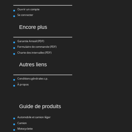
Ouvrir un compte
Se connecter
Encore plus
Garantie Amsoil (PDF)
Formulaire de commande (PDF)
Charte des intervalles (PDF)
Autres liens
Conditions générales c.p.
À propos
Guide de produits
Automobile et camion léger
Camion
Motocyclette