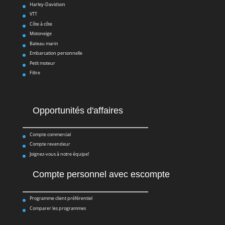
Harley-Davidson
VTT
Côte à côte
Motoneige
Bateau marin
Embarcation personnelle
Petit moteur
Filtre
Opportunités d'affaires
Compte commercial
Compte revendeur
Joignez-vous à notre équipe!
Compte personnel avec escompte
Programme client préférentiel
Comparer les programmes