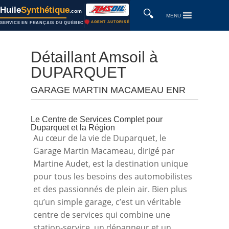
Huile
Synthétique
🔍
.com
MENU
AGENT AUTORISÉ
SERVICE EN FRANÇAIS DU QUÉBEC
Détaillant Amsoil à
DUPARQUET
GARAGE MARTIN MACAMEAU ENR
Le Centre de Services Complet pour
Duparquet et la Région
Au cœur de la vie de Duparquet, le
Garage Martin Macameau, dirigé par
Martine Audet, est la destination unique
pour tous les besoins des automobilistes
et des passionnés de plein air. Bien plus
qu’un simple garage, c’est un véritable
centre de services qui combine une
station-service, un dépanneur et un