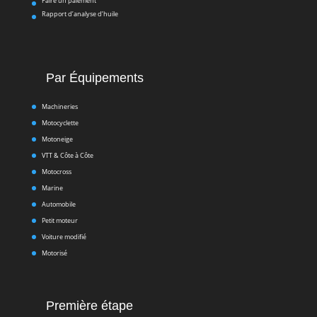
Faire un paiement
Rapport d’analyse d’huile
Par Équipements
Machineries
Motocyclette
Motoneige
VTT & Côte à Côte
Motocross
Marine
Automobile
Petit moteur
Voiture modifié
Motorisé
Première étape