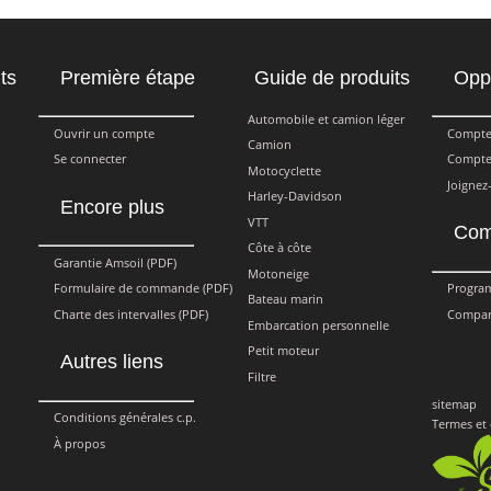
ts
Première étape
Guide de produits
Oppo
Automobile et camion léger
Ouvrir un compte
Compte
Camion
Se connecter
Compte
Motocyclette
Joignez
Harley-Davidson
Encore plus
VTT
Com
Côte à côte
Garantie Amsoil (PDF)
Motoneige
Formulaire de commande (PDF)
Program
Bateau marin
Charte des intervalles (PDF)
Compar
Embarcation personnelle
Petit moteur
Autres liens
Filtre
sitemap
Conditions générales c.p.
Termes et
À propos