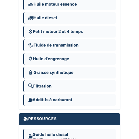
🚗
Huile moteur essence
🚛
Huile diesel
⚙️
Petit moteur 2 et 4 temps
🔩
Fluide de transmission
⛭
Huile d'engrenage
🧴
Graisse synthétique
🔍
Filtration
⛽
Additifs à carburant
📚
RESSOURCES
Guide huile diesel
⛽