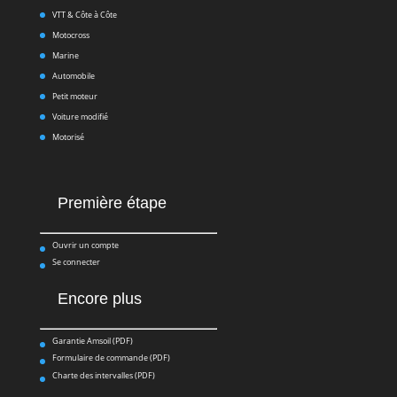
VTT & Côte à Côte
Motocross
Marine
Automobile
Petit moteur
Voiture modifié
Motorisé
Première étape
Ouvrir un compte
Se connecter
Encore plus
Garantie Amsoil (PDF)
Formulaire de commande (PDF)
Charte des intervalles (PDF)