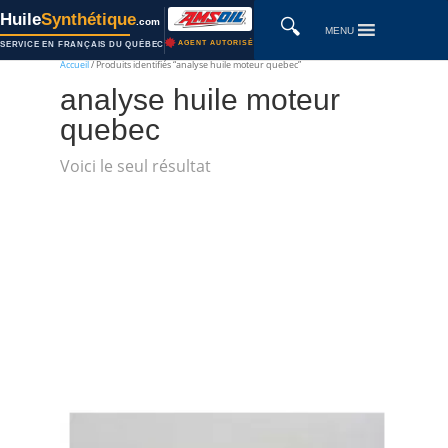
Huile
Synthétique
🔍
.com
MENU
AGENT AUTORISÉ
SERVICE EN FRANÇAIS DU QUÉBEC
Accueil
/ Produits identifiés “analyse huile moteur quebec”
analyse huile moteur
quebec
Voici le seul résultat