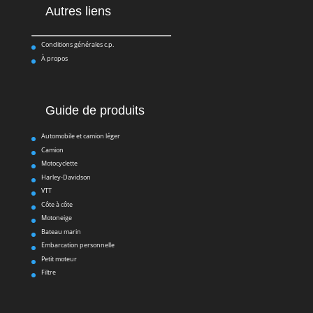
Autres liens
Conditions générales c.p.
À propos
Guide de produits
Automobile et camion léger
Camion
Motocyclette
Harley-Davidson
VTT
Côte à côte
Motoneige
Bateau marin
Embarcation personnelle
Petit moteur
Filtre