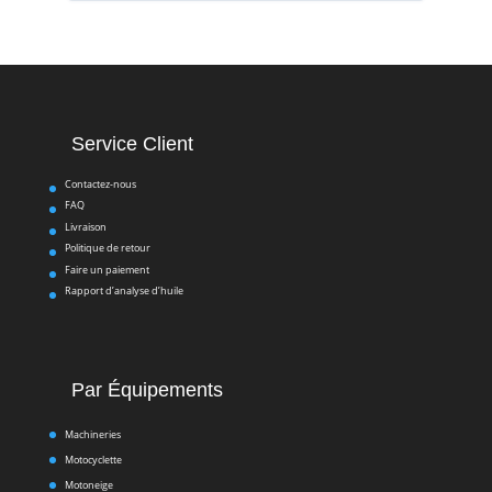
Service Client
Contactez-nous
FAQ
Livraison
Politique de retour
Faire un paiement
Rapport d’analyse d’huile
Par Équipements
Machineries
Motocyclette
Motoneige