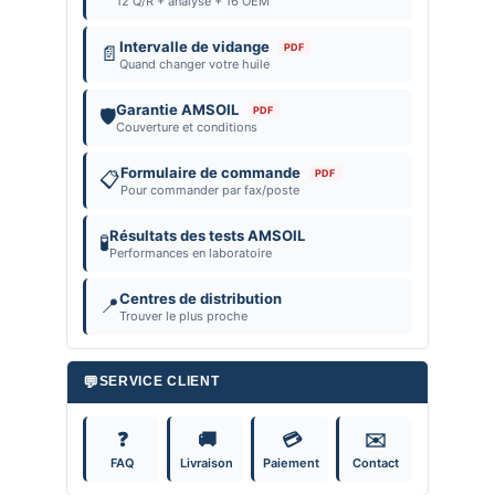
12 Q/R + analyse + 16 OEM
Intervalle de vidange
PDF
📄
Quand changer votre huile
Garantie AMSOIL
PDF
🛡️
Couverture et conditions
Formulaire de commande
PDF
📋
Pour commander par fax/poste
Résultats des tests AMSOIL
🧪
Performances en laboratoire
Centres de distribution
📍
Trouver le plus proche
💬
SERVICE CLIENT
❓
🚚
💳
✉️
FAQ
Livraison
Paiement
Contact