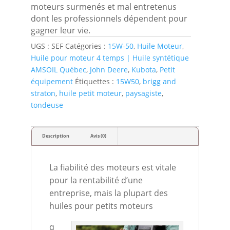
moteurs surmenés et mal entretenus
dont les professionnels dépendent pour
gagner leur vie.
UGS :
SEF
Catégories :
15W-50
,
Huile Moteur
,
Huile pour moteur 4 temps | Huile syntétique
AMSOIL Québec
,
John Deere
,
Kubota
,
Petit
équipement
Étiquettes :
15W50
,
brigg and
straton
,
huile petit moteur
,
paysagiste
,
tondeuse
Description
Avis (0)
La fiabilité des moteurs est vitale
pour la rentabilité d’une
entreprise, mais la plupart des
huiles pour petits moteurs
q