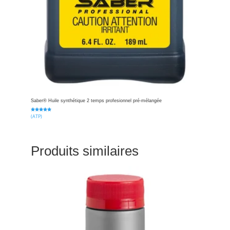
Saber® Huile synthétique 2 temps profesionnel pré-mélangée
(ATP)
Note
5.00
sur 5
Produits similaires