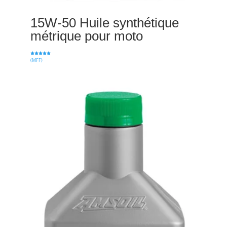
15W-50 Huile synthétique
métrique pour moto
(MFF)
Note
5.00
sur 5