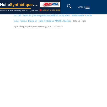
Huile
Synthétique
🔍
.com
MENU
AGENT AUTORISÉ
SERVICE EN FRANÇAIS DU QUÉBEC
Accueil
/
Produits | Huile syntétique AMSOIL au Québec
/
Huile Moteur
/
Huile
pour moteur 4 temps | Huile syntétique AMSOIL Québec
/ 15W-50 Huile
synthétique pour petit moteur grade commercial