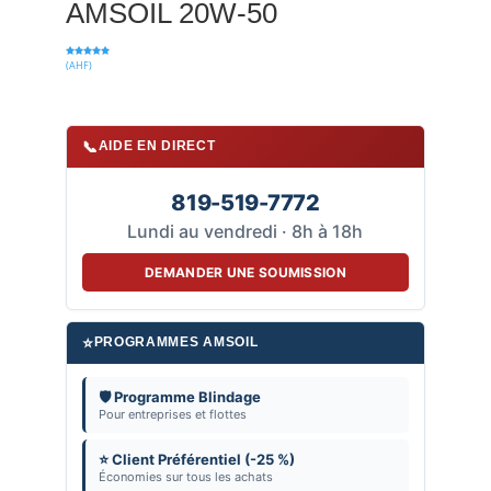
AMSOIL 20W-50
(AHF)
Note
5.00
sur 5
📞
AIDE EN DIRECT
819-519-7772
Lundi au vendredi · 8h à 18h
DEMANDER UNE SOUMISSION
⭐
PROGRAMMES AMSOIL
🛡️ Programme Blindage
Pour entreprises et flottes
⭐ Client Préférentiel (-25 %)
Économies sur tous les achats