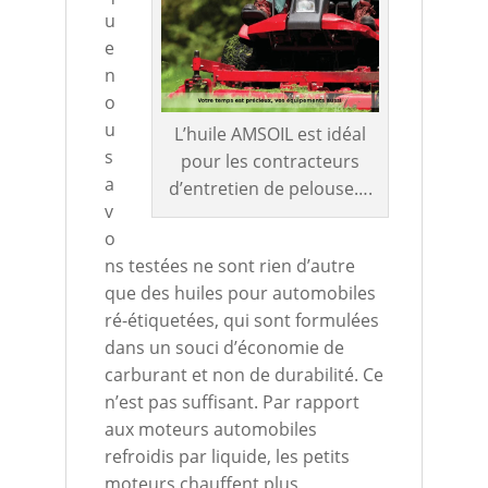
u
e
n
o
u
L’huile AMSOIL est idéal
s
pour les contracteurs
a
d’entretien de pelouse….
v
o
ns testées ne sont rien d’autre
que des huiles pour automobiles
ré-étiquetées, qui sont formulées
dans un souci d’économie de
carburant et non de durabilité. Ce
n’est pas suffisant. Par rapport
aux moteurs automobiles
refroidis par liquide, les petits
moteurs chauffent plus,