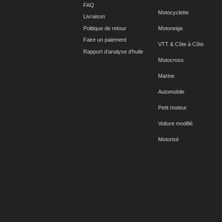
FAQ
Motocyclette
Livraison
Politique de retour
Motoneige
Faire un paiement
VTT & Côte à Côte
Rapport d’analyse d’huile
Motocross
Marine
Automobile
Petit moteur
Voiture modifié
Motorisé