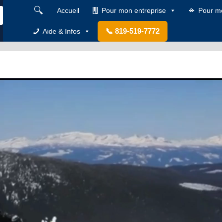
🔍
Accueil
Pour mon entreprise
Pour m
📞 819-519-7772
Aide & Infos