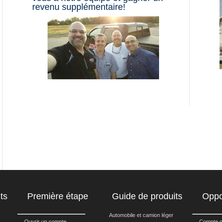
revenu supplémentaire!
ts
Première étape
Guide de produits
Oppor
Automobile et camion léger
Ouvrir un compte
Compte 