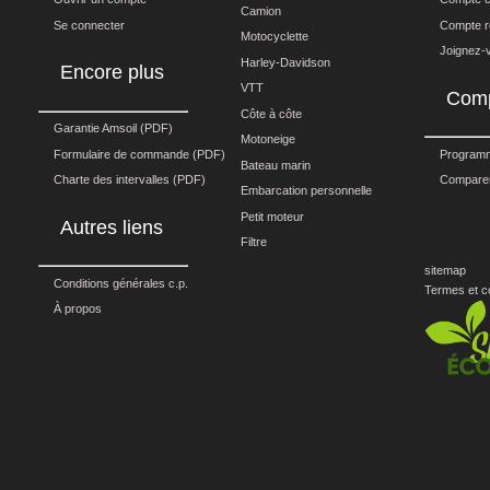
Camion
Se connecter
Compte r
Motocyclette
Joignez-v
Harley-Davidson
Encore plus
VTT
Comp
Côte à côte
Garantie Amsoil (PDF)
Motoneige
Formulaire de commande (PDF)
Programme
Bateau marin
Charte des intervalles (PDF)
Comparer
Embarcation personnelle
Petit moteur
Autres liens
Filtre
sitemap
Conditions générales c.p.
Termes et c
À propos