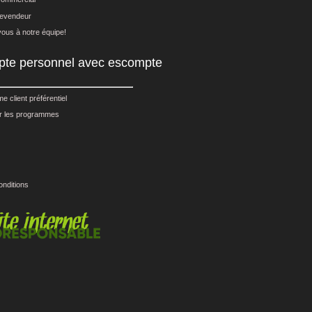
evendeur
ous à notre équipe!
te personnel avec escompte
 client préférentiel
 les programmes
onditions