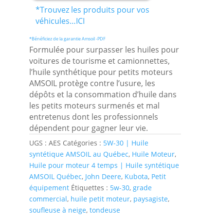
*Trouvez les produits pour vos
véhicules…ICI
*Bénéficiez de la garantie Amsoil -PDF
Formulée pour surpasser les huiles pour
voitures de tourisme et camionnettes,
l’huile synthétique pour petits moteurs
AMSOIL protège contre l’usure, les
dépôts et la consommation d’huile dans
les petits moteurs surmenés et mal
entretenus dont les professionnels
dépendent pour gagner leur vie.
UGS :
AES
Catégories :
5W-30 | Huile
syntétique AMSOIL au Québec
,
Huile Moteur
,
Huile pour moteur 4 temps | Huile syntétique
AMSOIL Québec
,
John Deere
,
Kubota
,
Petit
équipement
Étiquettes :
5w-30
,
grade
commercial
,
huile petit moteur
,
paysagiste
,
soufleuse à neige
,
tondeuse