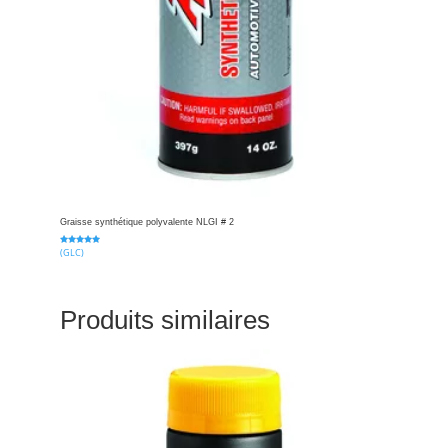
Graisse synthétique polyvalente NLGI # 2
(GLC)
Note
5.00
sur 5
Produits similaires