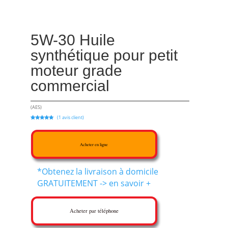
5W-30 Huile
synthétique pour petit
moteur grade
commercial
(AES)
(
1
avis client)
Noté
1
5.00
sur 5
basé sur
notation
client
Acheter en ligne
*Obtenez la livraison à domicile
GRATUITEMENT -> en savoir +
Acheter par téléphone