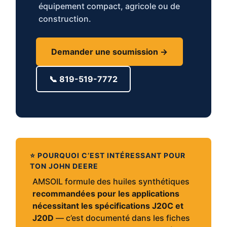
équipement compact, agricole ou de
construction.
Demander une soumission →
📞 819-519-7772
⭐ POURQUOI C’EST INTÉRESSANT POUR
TON JOHN DEERE
AMSOIL formule des huiles synthétiques
recommandées pour les applications
nécessitant les spécifications J20C et
J20D
— c’est documenté dans les fiches