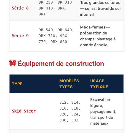
8R 230, 8R 310,
Très grandes cultures
Série 8
8R 410, 8RX,
— semis, travail du sol
8RT
intensif
Méga-fermes —
9R 540, 9R 640,
préparation de
Série 9
9RX 710, 9RX
champs, plantage à
770, 9RX 830
grande échelle
🚧 Équipement de construction
MODÈLES
USAGE
TYPE
TYPES
TYPIQUE
Excavation
312, 314,
légère,
316, 318,
Skid Steer
paysagement,
320, 324,
transport de
330, 332
matériaux