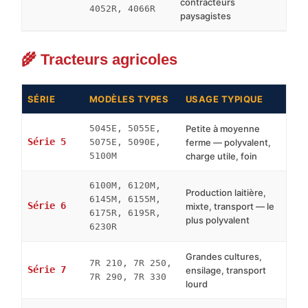
contracteurs
4052R, 4066R
paysagistes
🌾 Tracteurs agricoles
SÉRIE
MODÈLES TYPES
USAGE TYPIQUE
5045E, 5055E,
Petite à moyenne
Série 5
5075E, 5090E,
ferme — polyvalent,
5100M
charge utile, foin
6100M, 6120M,
Production laitière,
6145M, 6155M,
Série 6
mixte, transport — le
6175R, 6195R,
plus polyvalent
6230R
Grandes cultures,
7R 210, 7R 250,
Série 7
ensilage, transport
7R 290, 7R 330
lourd