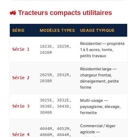
🚜 Tracteurs compacts utilitaires
SÉRIE
MODÈLES TYPES
USAGE TYPIQUE
Résidentiel — propriété
1023E, 1025R,
Série 1
1 à 5 acres, tonte,
1026R
petits travaux
Résidentiel large —
2025R, 2032R,
chargeur frontal,
Série 2
2038R
déneigement, petite
ferme
3025E, 3032E,
Multi-usage —
Série 3
3038E, 3043D,
paysagisme, élevage,
3046R
fermette
Commercial / léger
4044M, 4052M,
agricole —
Série 4
4066M, 4044R,