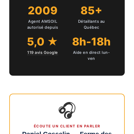
2009
85+
Agent AMSOIL
Détaillants au
autorisé depuis
Québec
5,0 ★
8h-18h
119 avis Google
Aide en direct lun-
ven
🎧
ÉCOUTE UN CLIENT EN PARLER
Daniel Gosselin — Ferme des