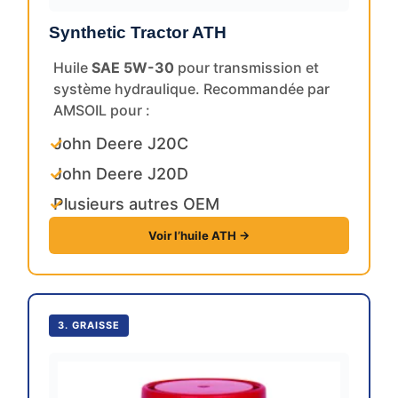
Synthetic Tractor ATH
Huile
SAE 5W-30
pour transmission et
système hydraulique. Recommandée par
AMSOIL pour :
✓
John Deere J20C
✓
John Deere J20D
✓
Plusieurs autres OEM
Voir l’huile ATH →
3. GRAISSE