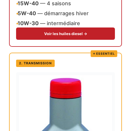
•
15W-40
— 4 saisons
•
5W-40
— démarrages hiver
•
10W-30
— intermédiaire
Voir les huiles diesel →
⭐ ESSENTIEL
2. TRANSMISSION