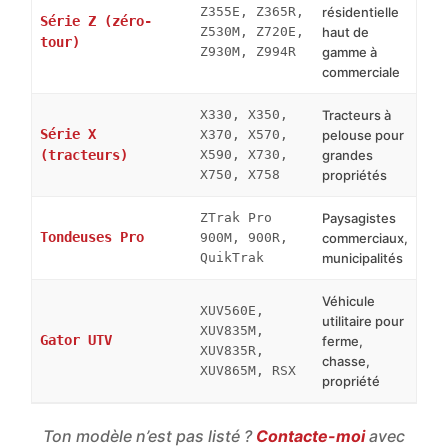
Z355E, Z365R,
résidentielle
Série Z (zéro-
Z530M, Z720E,
haut de
tour)
Z930M, Z994R
gamme à
commerciale
X330, X350,
Tracteurs à
Série X
X370, X570,
pelouse pour
(tracteurs)
X590, X730,
grandes
X750, X758
propriétés
ZTrak Pro
Paysagistes
Tondeuses Pro
900M, 900R,
commerciaux,
QuikTrak
municipalités
Véhicule
XUV560E,
utilitaire pour
XUV835M,
Gator UTV
ferme,
XUV835R,
chasse,
XUV865M, RSX
propriété
Ton modèle n’est pas listé ?
Contacte-moi
avec