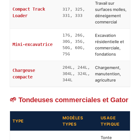
Travail sur
Compact Track
317, 325,
surfaces molles,
Loader
331, 333
déneigement
commercial
17G, 26G,
Excavation
30G, 35G,
résidentielle et
Mini-excavatrice
50G, 60G,
commerciale,
75G
fondations
204L, 244L,
Chargement,
Chargeuse
304L, 324L,
manutention,
compacte
344L
agriculture
🌱 Tondeuses commerciales et Gator
MODÈLES
USAGE
TYPE
TYPES
TYPIQUE
Tonte