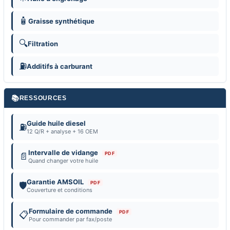
🧴
Graisse synthétique
🔍
Filtration
⛽
Additifs à carburant
📚
RESSOURCES
Guide huile diesel
⛽
12 Q/R + analyse + 16 OEM
Intervalle de vidange
PDF
📄
Quand changer votre huile
Garantie AMSOIL
PDF
🛡️
Couverture et conditions
Formulaire de commande
PDF
📋
Pour commander par fax/poste