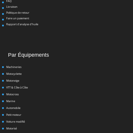
FAQ
Livraison
Politique de retour
Faire un paiement
Rapport d’analyse d’huile
Par Équipements
Machineries
Motocyclette
Motoneige
VTT & Côte à Côte
Motocross
Marine
Automobile
Petit moteur
Voiture modifié
Motorisé