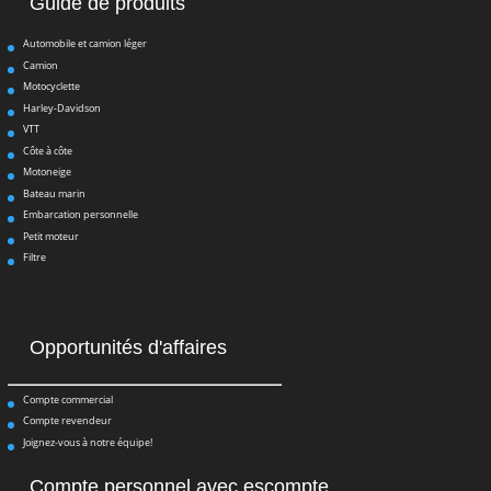
Guide de produits
Automobile et camion léger
Camion
Motocyclette
Harley-Davidson
VTT
Côte à côte
Motoneige
Bateau marin
Embarcation personnelle
Petit moteur
Filtre
Opportunités d'affaires
Compte commercial
Compte revendeur
Joignez-vous à notre équipe!
Compte personnel avec escompte