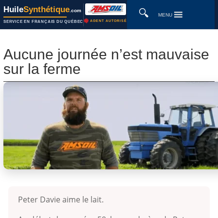
Huile
Synthétique
🔍
.com
MENU
AGENT AUTORISÉ
SERVICE EN FRANÇAIS DU QUÉBEC
Aucune journée n’est mauvaise
sur la ferme
Peter Davie aime le lait.