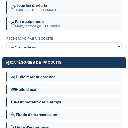
Tous les produits
📋
Catalogue complet AMSOIL
Par équipement
⚙️
Moto, motoneige, VTT, marine
RECHERCHE PAR VISCOSITÉ
📦
CATÉGORIES DE PRODUITS
🚗
Huile moteur essence
🚛
Huile diesel
⚙️
Petit moteur 2 et 4 temps
🔩
Fluide de transmission
⛭
Huile d'engrenage