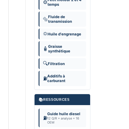
⚙️
temps
Fluide de
🔩
transmission
⛭
Huile d'engrenage
Graisse
🧴
synthétique
🔍
Filtration
Additifs à
⛽
carburant
📚
RESSOURCES
Guide huile diesel
⛽
12 Q/R + analyse + 16
OEM