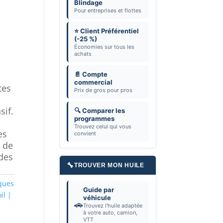
Blindage
Pour entreprises et flottes
⭐ Client Préférentiel
(-25 %)
Économies sur tous les
achats
📄 Compte
commercial
tes
Prix de gros pour pros
sif.
🔍 Comparer les
programmes
Trouvez celui qui vous
es
convient
s de
 des
🔧
TROUVER MON HUILE
ques
Guide par
il |
véhicule
🚗
Trouvez l'huile adaptée
à votre auto, camion,
VTT