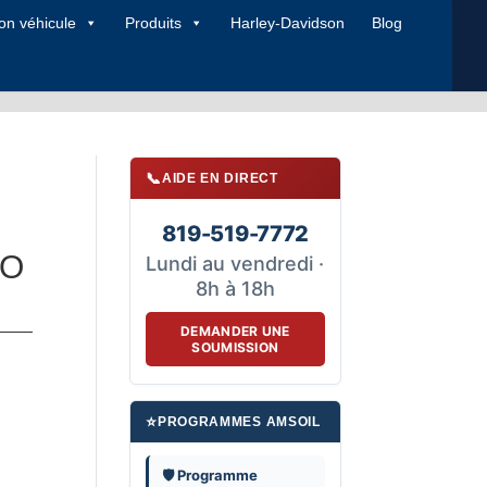
on véhicule
Produits
Harley-Davidson
Blog
📞
AIDE EN DIRECT
819-519-7772
SO
Lundi au vendredi ·
8h à 18h
DEMANDER UNE
SOUMISSION
⭐
PROGRAMMES AMSOIL
🛡️ Programme