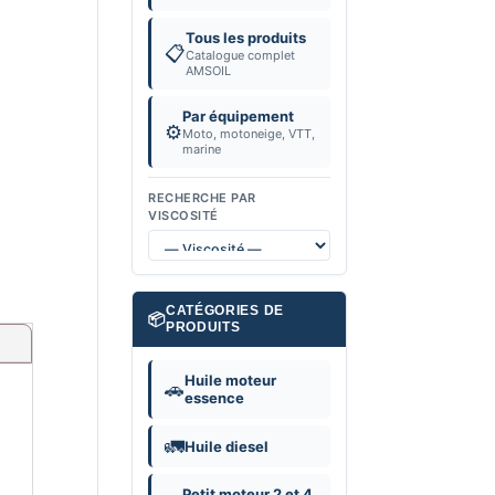
Tous les produits
📋
Catalogue complet
AMSOIL
Par équipement
⚙️
Moto, motoneige, VTT,
marine
RECHERCHE PAR
VISCOSITÉ
CATÉGORIES DE
📦
PRODUITS
Huile moteur
🚗
essence
🚛
Huile diesel
Petit moteur 2 et 4