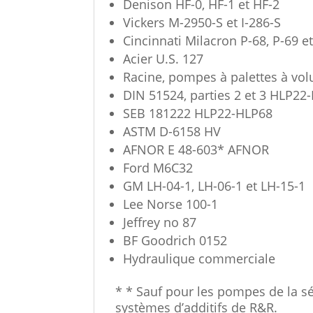
Denison HF-0, HF-1 et HF-2
Vickers M-2950-S et I-286-S
Cincinnati Milacron P-68, P-69 e
Acier U.S. 127
Racine, pompes à palettes à vol
DIN 51524, parties 2 et 3 HLP22
SEB 181222 HLP22-HLP68
ASTM D-6158 HV
AFNOR E 48-603* AFNOR
Ford M6C32
GM LH-04-1, LH-06-1 et LH-15-1
Lee Norse 100-1
Jeffrey no 87
BF Goodrich 0152
Hydraulique commerciale
* * Sauf pour les pompes de la sé
systèmes d’additifs de R&R.