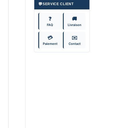
💬
SERVICE CLIENT
❓
🚚
FAQ
Livraison
💳
✉️
Paiement
Contact