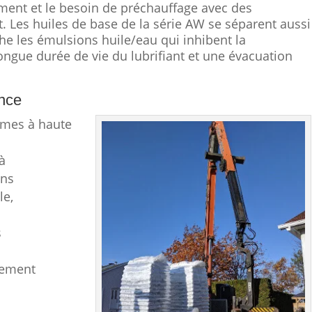
ment et le besoin de préchauffage avec des
t. Les huiles de base de la série AW se séparent aussi
he les émulsions huile/eau qui inhibent la
longue durée de vie du lubrifiant et une évacuation
ance
èmes à haute
à
ons
le,
s
lement