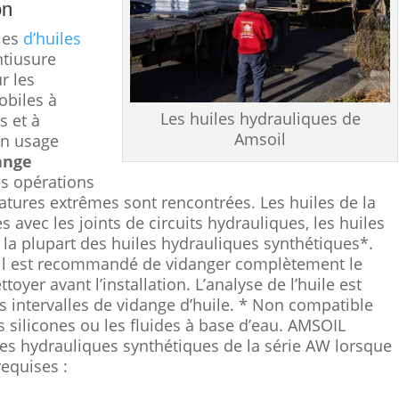
on
ries
d’huiles
tiusure
r les
obiles à
Les huiles hydrauliques de
s et à
Amsoil
un usage
ange
es opérations
atures extrêmes sont rencontrées. Les huiles de la
avec les joints de circuits hydrauliques, les huiles
 la plupart des huiles hydrauliques synthétiques*.
il est recommandé de vidanger complètement le
toyer avant l’installation. L’analyse de l’huile est
intervalles de vidange d’huile. * Non compatible
s silicones ou les fluides à base d’eau. AMSOIL
les hydrauliques synthétiques de la série AW lorsque
requises :