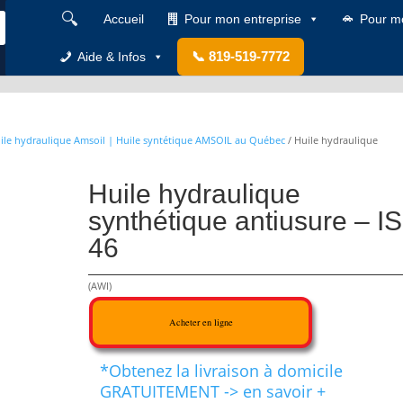
🔍
Accueil
Pour mon entreprise
Pour m
📞 819-519-7772
Aide & Infos
ile hydraulique Amsoil | Huile syntétique AMSOIL au Québec
/ Huile hydraulique
Huile hydraulique
synthétique antiusure – I
46
(AWI)
Acheter en ligne
*Obtenez la livraison à domicile
GRATUITEMENT -> en savoir +