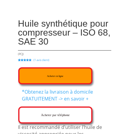
Huile synthétique pour
compresseur – ISO 68,
SAE 30
(PCJ)
(
1
avis client)
Noté
1
5.00
sur 5
basé sur
notation
client
Acheter en ligne
*Obtenez la livraison à domicile
GRATUITEMENT -> en savoir +
Acheter par téléphone
Il est recommandé d’utiliser l’huile de
viscosité appropriée pour les