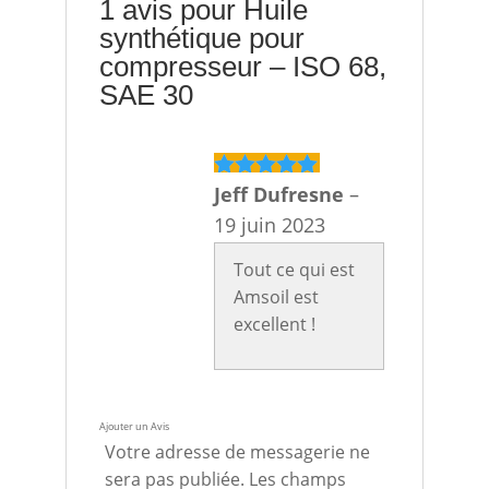
1 avis pour
Huile
synthétique pour
compresseur – ISO 68,
SAE 30
Jeff Dufresne
–
Note
5
sur
5
19 juin 2023
Tout ce qui est
Amsoil est
excellent !
Ajouter un Avis
Votre adresse de messagerie ne
sera pas publiée. Les champs