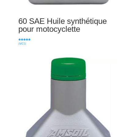
60 SAE Huile synthétique
pour motocyclette
(MCS)
Note
5.00
sur 5