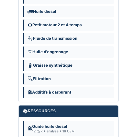
🚛
Huile diesel
⚙️
Petit moteur 2 et 4 temps
🔩
Fluide de transmission
⛭
Huile d'engrenage
🧴
Graisse synthétique
🔍
Filtration
⛽
Additifs à carburant
📚
RESSOURCES
Guide huile diesel
⛽
12 Q/R + analyse + 16 OEM