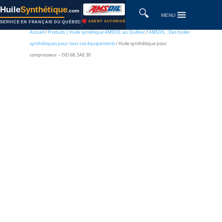
Huile
Synthétique
🔍
.com
MENU
AGENT AUTORISÉ
SERVICE EN FRANÇAIS DU QUÉBEC
Accueil
/
Produits | Huile syntétique AMSOIL au Québec
/
AMSOIL : Des huiles
synthétiques pour tous vos équipements
/ Huile synthétique pour
compresseur – ISO 68, SAE 30